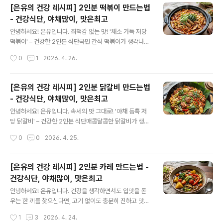
[은유의 건강 레시피] 2인분 떡볶이 만드는법
- 건강식단, 야채많이, 맛은최고
글 내용
안녕하세요! 은유입니다. 죄책감 없는 맛! '채소 가득 저당
떡볶이' – 건강한 2인분 식단국민 간식 떡볶이가 생각나지
만 높은 칼로리와 당분이 걱정되시나요? 설탕 대신 야채의
작성시간
0
1
2026. 4. 26.
천연 단맛을 활용하고, 탄수화물 비중을 줄인 건강식 야채
떡볶이 레시피를 소개합니다. 몸에 좋은 재료로 꽉 채워 한
끼 식사로도 손색없는 완벽한 건강 식단입니다.🥗 재료 준
[은유의 건강 레시피] 2인분 닭갈비 만드는법
비 (2인분 기준)메인 재료: 현미 떡볶이 떡(또는 곤약 떡) 2
- 건강식단, 야채많이, 맛은최고
00g, 사각 어묵 2장(밀가루 함량이 낮은 것)야채 재료: 양
글 내용
배추 1/4통, 양파 1/2개, 대파 1대, 당근 1/4개, 표고버섯 2
안녕하세요! 은유입니다. 속세의 맛 그대로! '야채 듬뿍 저
개, 깻잎 5장건강 양념장: 고추장 1.5큰술, 고춧가루 2큰
당 닭갈비' – 건강한 2인분 식단매콤달콤한 닭갈비가 생각
술, 간장 1큰술, 다진 마늘 1큰술, 알룰로스(또는 에리스리
나지만 칼로리와 나트륨이 걱정될 때, 야채의 단맛을 극대
작성시간
0
0
2026. 4. 25.
톨) 1.5큰술, 멸치 육수(또는 물) 40..
화하고 자극을 줄인 건강식 닭갈비를 만들어보세요. 기름
에 볶는 대신 야채에서 나오는 채수로 촉촉하게 익혀내어
담백하면서도 깊은 맛이 일품입니다.🥗 재료 준비 (2인분
[은유의 건강 레시피] 2인분 카레 만드는법 -
기준)메인 재료: 닭다리살(또는 닭가슴살) 300g, 고구마 1
건강식단, 야채많이, 맛은최고
개, 떡볶이 떡 약간야채 재료: 양배추 1/4통 (듬뿍), 대파 1
글 내용
대, 양파 1/2개, 깻잎 10장, 당근 1/4개, 표고버섯 2개건강
안녕하세요! 은유입니다. 건강을 생각하면서도 입맛을 돋
양념장: 고추장 1.5큰술, 고춧가루 2큰술, 간장 1.5큰술, 다
우는 한 끼를 찾으신다면, 고기 없이도 충분히 진하고 맛있
진 마늘 1큰술, 알룰로스(또는 올리고당) 1큰술, 맛술 1큰
는 야채 듬뿍 건강 카레를 추천합니다. 시판 카레 가루에 제
작성시간
1
3
2026. 4. 24.
술, 생강가루/후추 약간 👩‍🍳 요리 순서1..
철 야채의 영양을 더해 속은 편안하고 입은 즐거운 레시피