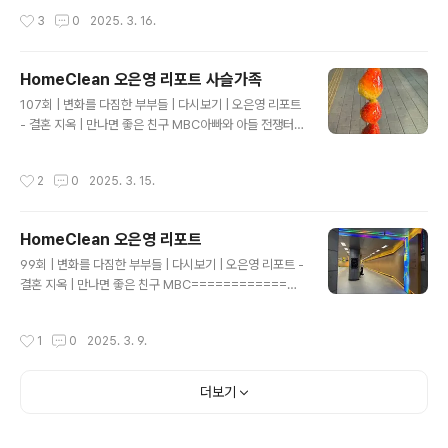
하눈 질환 조증 Mania비정상적으로 고양됨 기분과 에너지
작성시간
3
0
2025. 3. 16.
가 과도하게 상승된 상태 조울증 Bipolar disorder 조증
ㄱ허 우울증이 교차로 마타나는 감정 장애로 양극성정동장
애 치유와 회복 위해서 치료 받는다 https://m.imbc.co
HomeClean 오은영 리포트 사슬가족
m/Vod/VodPlay?progCode=100565110000010
글 내용
0000&broadcastID=1005651100471100000&ty
107회 | 변화를 다짐한 부부들 | 다시보기 | 오은영 리포트
pe=Vod 오은영 리포트-결혼 지옥 | 만나면 좋은 친구 M
- 결혼 지옥 | 만나면 좋은 친구 MBC아빠와 아들 전쟁터
BC방송: 월(밤) 10시45분 - '국민 멘토' 오은영 박사, 이번
나가는 말투로 가족관계가 서로 미워하는 마음 겁내는 거
엔 부부 솔루..
습관 전교 왕따 ㅡ 마음이 아팠겠다 목씨 라는 이유로 왕따
작성시간
2
0
2025. 3. 15.
새엄마 ㅡ 세명의 말 다르다 호기심을 가졌을 때 배신 당했
어요 목소리 톤에 두려움을 많리 느끼고 어떤 표현도 못한
채 자기중심적 ㅡ 받아주지 않고 자기 이야기를 한다 못마
HomeClean 오은영 리포트
땅한 면 있는 점 ㅡ 밑면은 걱정 사회적관계 ㅡ 왕따하는 바
글 내용
로 아들에게 간다 나는 몰랐으니까 ㅡ 참았지 ㅡ 다 참아 ㅡ
99회 | 변화를 다짐한 부부들 | 다시보기 | 오은영 리포트 -
너 지찔해 ㅡ 주채적으로 생각해 너 생각대로 표현 해 ㅡ 아
결혼 지옥 | 만나면 좋은 친구 MBC==============
들은 심각한 이야기를 하는데 아들의 호소 ㅡ 익숙해 짐 더
===================가사 도우미, 이사도우미
걱정 https://m.imbc.com/..
모집합니다. 앱으로 가입 해 주세요.==HomeClean (앱)
작성시간
1
0
2025. 3. 9.
=== 안드로이드 업데이드 예정 , 아이폰 검수중https://pl
ay.google.com/store/apps/details?id=com.hom
eclean&hl=ko-KRHomeClean - Google Play 앱주
더보기
문 : 문자로 가능 01055299170-주소지 : 연락처 : 거실,
방1개, 거실, 방2개남겨 주세요.