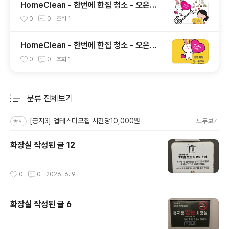
HomeClean - 한번에 한집 청소 - 오은영
리포트 결혼지옥 - 4회 그녀의 꿈을 반대하는
0
0
조회
1
시어머니와 남편
HomeClean - 한번에 한집 청소 - 오은영
리포트 결혼지옥 - 9회 사랑을 연기해야 하
0
0
조회
1
나? 베개 부부
분류 전체보기
주요 글 목록
[공지3] 앱테스터모집 시간당10,000원
모두보기
공지
화장실 작성된 글 12
작성시간
0
0
2026. 6. 9.
화장실 작성된 글 6