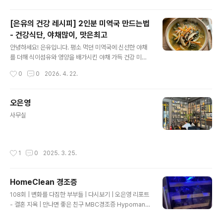
를 소개합니다.🥗 재료 준비 (2인분 기준)메인 재료: 고형
카레 또는 카레 가루 (2인 분량), 물 500ml야채 재료: 감
[은유의 건강 레시피] 2인분 미역국 만드는법
자 1개, 당근 1/2개, 양파 1개(큰 것), 브로콜리 1/2송이, 파
- 건강식단, 야채많이, 맛은최고
프리카 1/2개, 새송이버섯 1개비법 양념: 토마토 1개 (또는
글 내용
방울토마토 8~10알), 올리브유 2큰술, 후추 약간 👩‍🍳 요
안녕하세요! 은유입니다. 평소 먹던 미역국에 신선한 야채
리 순서1. 야채 밑준비하기감자, 당근, 양파는 한입 크기로
를 더해 식이섬유와 영양을 배가시킨 야채 가득 건강 미역
깍둑썰기합니다.브로콜리는 작은 송이로 나누어 끓는 물에
국 레시피를 소개합니다. 고기 없이도 깊은 감칠맛을 내며,
작성시간
0
0
2026. 4. 22.
살짝 데쳐 준비합니다. (초록색을 살리기 ..
몸이 가벼워지는 건강한 한 끼를 만들어보세요. 🥗 재료 준
비 (2인분 기준)메인 재료: 건미역 15g (불린 후 두 줌 정
도)야채 재료: 표고버섯 2개, 무 1/8토막, 당근 1/4개, 양파
오은영
1/2개양념: 들기름 2큰술, 국간장 1큰술, 멸치액젓(또는 참
글 내용
사무실
치액) 1큰술, 다진 마늘 1/2큰술, 물 1L👩‍🍳 요리 순서1. 미
역 및 야채 손질하기미역: 찬물에 15~20분간 충분히 불린
후, 물기를 꼭 짜고 먹기 좋은 크기로 썰어줍니다.야채: 무
는 나박썰기하고, 표고버섯은 슬라이스합니다. 당근과 양
작성시간
1
0
2025. 3. 25.
파는 채 썰어 준비해 주세요. 야채를 ..
HomeClean 경조증
글 내용
108회 | 변화를 다짐한 부부들 | 다시보기 | 오은영 리포트
- 결혼 지옥 | 만나면 좋은 친구 MBC경조증 Hypomania
지속적우로 기분이 고양되지민 조증보다 경미한 상탸를 뜻