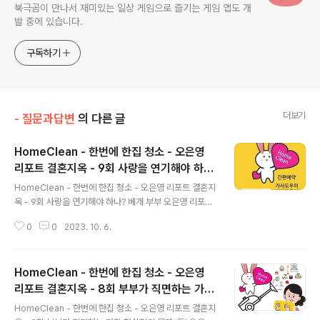
북극곰이 만나서 재미있는 일상 게임으로 즐기는 게임 앱도 개
발 중에 있습니다.
구독하기
더보기
- 질문과답변
의 다른 글
HomeClean - 한번에 한집 청소 - 오은영
리포트 결혼지옥 - 9회 사랑을 연기해야 하
글 내용
나? 베개 부부
HomeClean - 한번에 한집 청소 - 오은영 리포트 결혼지
옥 - 9회 사랑을 연기해야 하나? 베개 부부 오은영 리포트
결혼지옥 - 9회 사랑을 연기해야 하나? 베개 부부 https://
0
0
2023. 10. 6.
playvod.imbc.com/Templete/VodView?bid=100
5651100040100000 9회 | 사랑을 연기해야 하나? 베
개 부부 | 다시보기 | 오은영 리포트 - 결혼 지옥 | 만나면
HomeClean - 한번에 한집 청소 - 오은영
좋은 친 아홉 번째 부부는 불과 결혼 4년 차에 접어들었다
는 30대 신혼부부였다. 통계청이 발표한 자료에 따르면 전
리포트 결혼지옥 - 8회 부부가 직면하는 가장
글 내용
체 부부 중에서도 결혼 0~4년 차 신혼부부의 이혼율이 1
현실적인 문제 '돈'
HomeClean - 한번에 한집 청소 - 오은영 리포트 결혼지
8.8%로 가장 높다. 겉보기엔 알콩 playvod.imbc.com