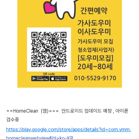
==HomeClean (앱)=== 안드로이드 업데이드 예정 , 아이폰
검수중
https://play.google.com/store/apps/details?id=com.vmm.
homecleanwebview&hl=ko-KR