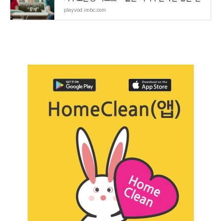
playvod.imbc.com