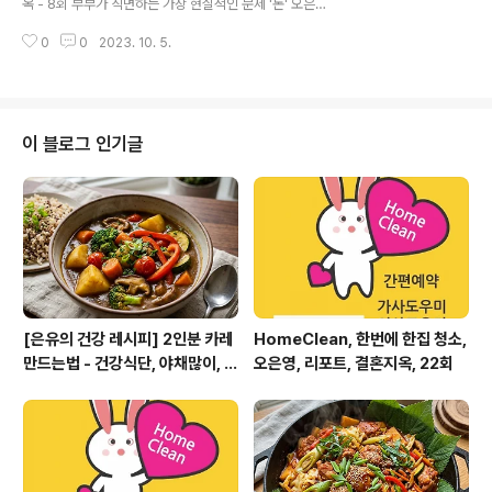
옥 - 8회 부부가 직면하는 가장 현실적인 문제 '돈' 오은영
==HomeClean (앱)=== 안드로이드 업데이드 예정 , 아
리포트 결혼지옥 - 8회 부부가 직면하는 가장 현실적인 문
이폰 검수중 ht..
0
0
2023. 10. 5.
제 '돈' https://playvod.imbc.com/Templete/VodVi
ew?bid=1005651100039100000 8회 | 부부가 직
면하는 가장 현실적인 문제 '돈' | 다시보기 | 오은영 리포트
- 결혼 지옥 | 만나면 부부가 직면하는 가장 현실적인 문제
인 ‘돈’ 때문에 갈등을 겪는 일명 ‘비공개 부부’가 출연한다.
이 블로그 인기글
아내에게 월급을 알려주지 않는 남편과 그런 남편에게 신
뢰를 잃고 지칠 대로 지쳐버렸다 playvod.imbc.com =
=HomeClean (앱)=== 안드로이드 업데이드 예정 , 아
이폰 검수중 h..
[은유의 건강 레시피] 2인분 카레
HomeClean, 한번에 한집 청소,
만드는법 - 건강식단, 야채많이, 맛
오은영, 리포트, 결혼지옥, 22회
은최고