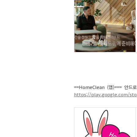
==HomeClean (앱)=== 안
https://play.google.com/s