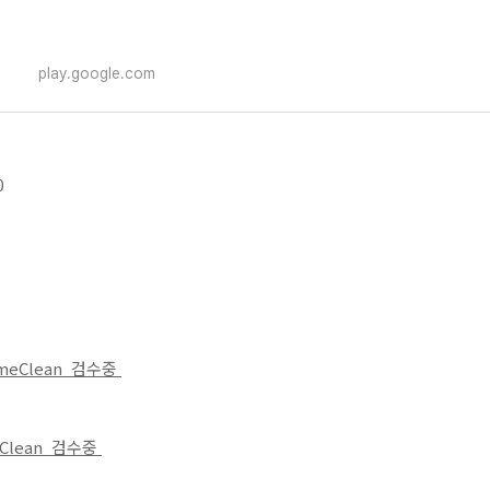
play.google.com
0
omeClean 검수중
Clean 검수중